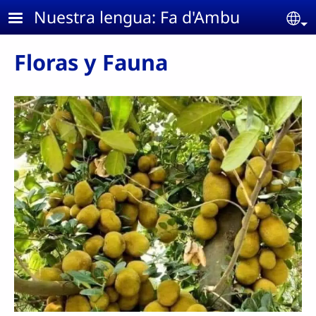
Skip to main content
Nuestra lengua: Fa d'Ambu
Se
Floras y Fauna