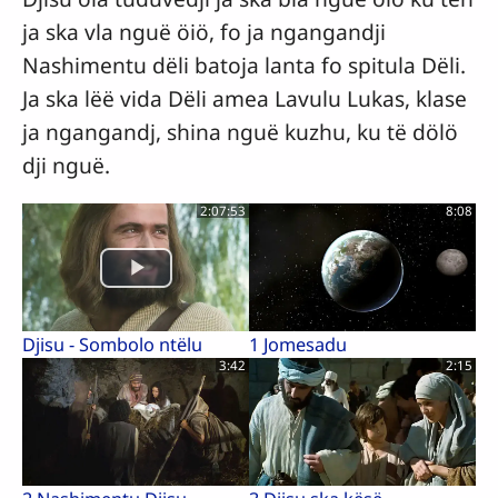
ja ska vla nguë öiö, fo ja ngangandji
Nashimentu dëli batoja lanta fo spitula Dëli.
Ja ska lëë vida Dëli amea Lavulu Lukas, klase
ja ngangandj, shina nguë kuzhu, ku të dölö
dji nguë.
2:07:53
8:08
Djisu - Sombolo ntëlu
1 Jomesadu
3:42
2:15